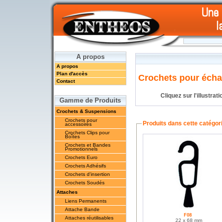
A propos
A propos
Plan d'accès
Crochets pour éch
Contact
Cliquez sur l'illustrat
Gamme de Produits
Crochets & Suspensions
Crochets pour
Produits dans cette catégor
accessoires
Crochets Clips pour
Boîtes
Crochets et Bandes
Promotionnels
Crochets Euro
Crochets Adhésifs
Crochets d'insertion
Crochets Soudés
Attaches
Liens Permanents
Attache Bande
F08
Attaches réutilisables
22 x 68 mm