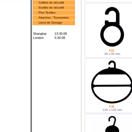
Colliers de sécurité
Scellés de sécurité
Pins Textiles
Attaches - Tournantes
Liens de Serrage
Shanghai
13:30:08
London
5:30:08
F22
36 x 60 mm
F38
126 x 130 mm