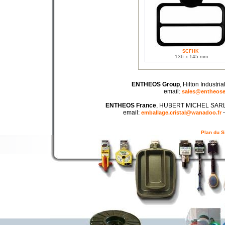
SCFHK
136 x 145 mm
ENTHEOS Group
, Hilton Industr
email:
sales@entheos
ENTHEOS France
, HUBERT MICHEL SARL -
email:
emballage.cristal@wanadoo.fr
Plan du S