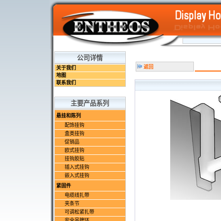
公司详情
返回
关于我们
地图
联系我们
主要产品系列
悬挂和陈列
配饰挂钩
盒类挂钩
促销品
欧式挂钩
挂钩胶贴
插入式挂钩
嵌入式挂钩
紧固件
电缆线扎带
夹条节
可调松紧扎带
安全吊牌环